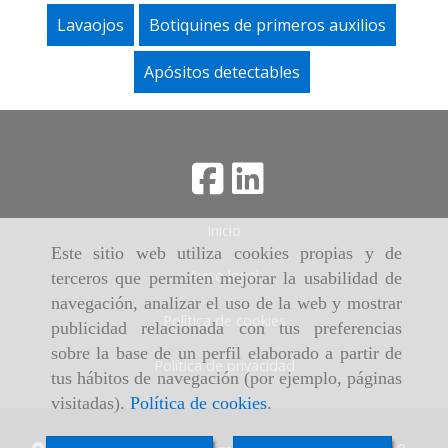
Lavaojos
Botiquines de primeros auxilios
Apósitos detectables
Inicio
Este sitio web utiliza cookies propias y de
Aviso legal
terceros que permiten mejorar la usabilidad de
navegación, analizar el uso de la web y mostrar
Política de cookies
publicidad relacionada con tus preferencias
sobre la base de un perfil elaborado a partir de
Política de privacidad
tus hábitos de navegación (por ejemplo, páginas
visitadas).
Política de cookies
.