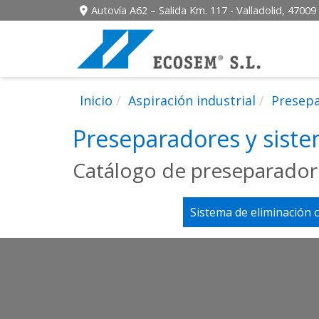
Autovía A62 – Salida Km. 117 -
Valladolid,
47009
Inicio
Aspiración industrial
Presepa
Preseparadores y siste
Catálogo de preseparador
Sistema de eliminación