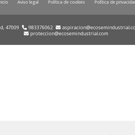
nicio
Aviso legal
Política de cookies
Política de privacida
id,
47009
983376062
aspiracion
ecosemindustrial.c
proteccion
ecosemindustrial.com