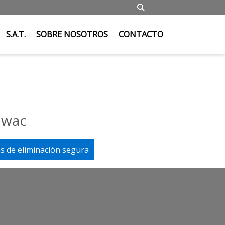
S.A.T.
SOBRE NOSOTROS
CONTACTO
uwac
s de eliminación segura