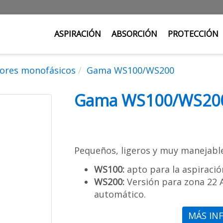
ASPIRACIÓN
ABSORCIÓN
PROTECCIÓN
ores monofásicos
Gama WS100/WS200
Gama WS100/WS20
Pequeños, ligeros y muy manejables
WS100:
apto para la aspiración
WS200:
Versión para zona 22 A
automático.
MÁS IN