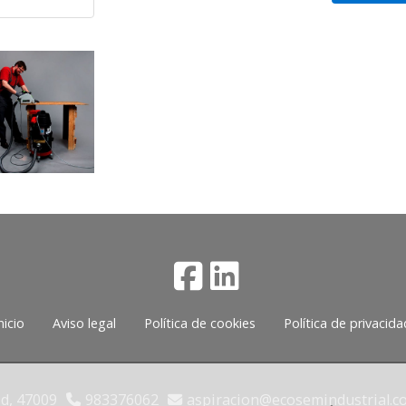
nicio
Aviso legal
Política de cookies
Política de privacida
id,
47009
983376062
aspiracion
ecosemindustrial.c