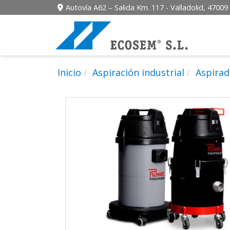
Autovía A62 – Salida Km. 117 -
Valladolid,
47009
Inicio
Aspiración industrial
Aspirad