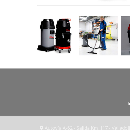
I
Autovía A-62 - Salida Km. 117 -
Valladol