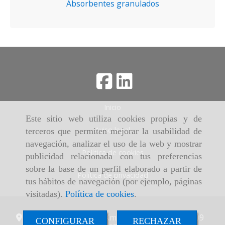
Absorbentes granulados
Inicio
Este sitio web utiliza cookies propias y de
Aviso legal
terceros que permiten mejorar la usabilidad de
navegación, analizar el uso de la web y mostrar
Política de cookies
publicidad relacionada con tus preferencias
sobre la base de un perfil elaborado a partir de
Política de privacidad
tus hábitos de navegación (por ejemplo, páginas
visitadas).
Política de cookies
.
Autovía A-62 - Salida Km. 117 -
Valladolid,
47009
CONFIGURAR
RECHAZAR